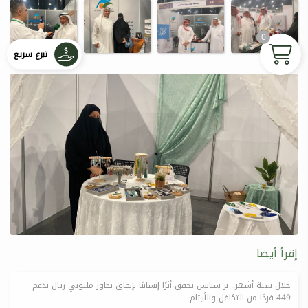
0
تبرع سريع
إقرأ أيضا
خلال ستة أشهر.. بر سنابس تحقق أثرًا إنسانيًا بإنفاق تجاوز مليوني ريال بدعم
449 فردًا من التكافل والأيتام