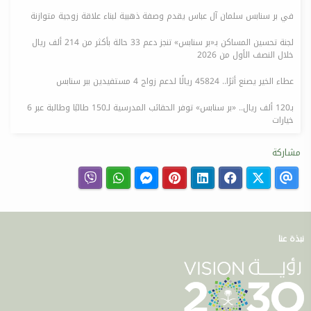
في بر سنابس سلمان آل عباس يقدم وصفة ذهبية لبناء علاقة زوجية متوازنة
لجنة تحسين المساكن بـ«بر سنابس» تنجز دعم 33 حالة بأكثر من 214 ألف ريال
خلال النصف الأول من 2026
عطاء الخير يصنع أثرًا.. 45824 ريالًا لدعم زواج 4 مستفيدين ببر سنابس
بـ120 ألف ريال.. «بر سنابس» توفر الحقائب المدرسية لـ150 طالبًا وطالبة عبر 6
خيارات
مشاركة
نبذة عنا