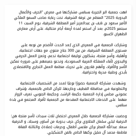
انهت جمعية البر الخيرية بسنابس مشاركتها في معرض "الحرف والأعمال
اليدوية 2025" المنظم من غرفة الشرقية، تحت رعاية صاحب السمو الملكي
الأمير سعود بن نايف بن عبدالعزيز أمير المنطقة الشرقية، يوم السبت 11
سبتمبر 2025م، بعد أن استمر لمدة أربعة أيام متتالية، على أرض معارض
الظهران اكسبو.
وشاركت الجمعية في المعرض الذي يُعد الحدث الأضخم من نوعه على
مستوى المنطقة الشرقية، من بين 300 جناح متنوع، مع جهات اجتماعية،
وأهلية، وأسر منتجة، يشكلون توليفة اجتماعية تدعم، وتعزز العمل الحرفي
واليدوي لأبناء المملكة العربية السعودية، وتدعو جميعهم على ضرورة تمكين
الأسر والأفراد، وأنهم قادرون على تحريك منظمة العمل التجاري والاقتصادي
بأيدي وطنية مدربة واحترافية.
وشهدت مشاركة الجمعية حضورًا نوعيًا لعدد من الشخصيات الاجتماعية
والتطوعية في محافظة القطيف وخارجها، للركن الخاص بالجمعية، بإشراف
عضوتي مجلس إدارة الجمعية حكيمة الراشد، وحكيمة الجنوبي، تعرف الزوار
منهما على الخدمات الاجتماعية المقدمة من الجمعية لأفراد المجتمع في بلدة
سنابس.
وحضيت مشاركة الجمعية خلال المعرض احتضان ثلاث سيدات لأسر منتجة هن؛
الحرفية ليلى سلمان النخلاوي بركن حرف يدوية من أساور، وسجاد، و الحرفية
سعاد عبدالله المطر بركن ملابس أطفال، وحرمات (صلاة)، والثالثة الفنانة
فاطمة محمد آل صليل بركنها الخاص بالفن التشكيلي.