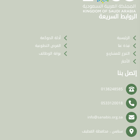
الروابط السريعة
الرئيسية
أدلة الحوكمة
نبذة عنا
الفرص التطوعية
التبرع للمشاريع
بوابة الوظائف
الأخبار
إتصل بنا
0138248585
0533120018
info@sanabis.org.sa
سنابس ، محافظة القطيف