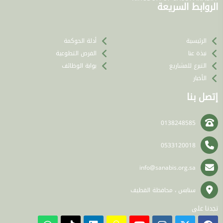
الروابط السريعة
الرئيسية
أدلة الحوكمة
نبذة عنا
الفرص التطوعية
التبرع للمشاريع
بوابة الوظائف
الأخبار
إتصل بنا
0138248585
0533120018
info@sanabis.org.sa
سنابس ، محافظة القطيف
تجدنا على