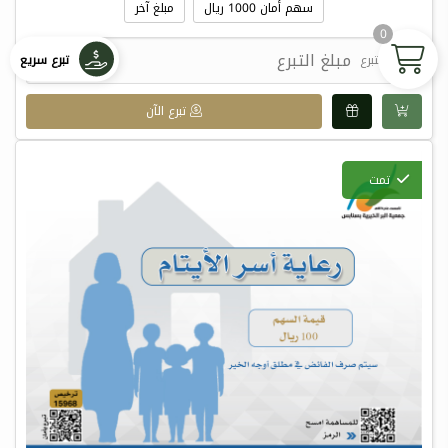
سهم أمان 1000 ريال
مبلغ آخر
0
تبرع سريع
مبلغ التبرع

تبرع الآن
تمت